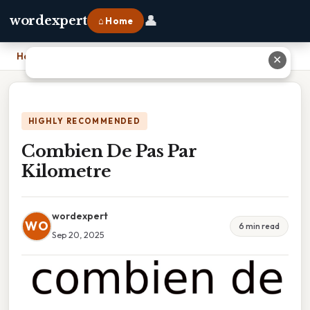
👤
wordexpert
⌂ Home
Home
›
Combien De Pas Par Kilometre
✕
HIGHLY RECOMMENDED
Combien De Pas Par
Kilometre
wordexpert
WO
6 min read
Sep 20, 2025