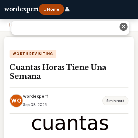
👤
wordexpert
⌂ Home
Home
›
Cuantas Horas Tiene Una Semana
✕
WORTH REVISITING
Cuantas Horas Tiene Una
Semana
wordexpert
WO
6 min read
Sep 08, 2025