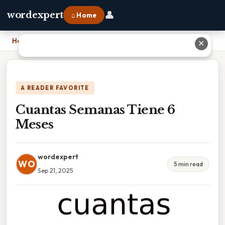
👤
wordexpert
⌂ Home
Home
›
Cuantas Semanas Tiene 6 Meses
✕
A READER FAVORITE
Cuantas Semanas Tiene 6
Meses
wordexpert
WO
5 min read
Sep 21, 2025