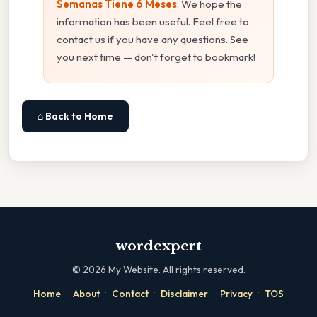
Semanas Tiene 6 Meses
. We hope the
information has been useful. Feel free to
contact us if you have any questions. See
you next time — don't forget to bookmark!
⌂ Back to Home
wordexpert
©
2026
My Website. All rights reserved.
·
·
·
·
·
Home
About
Contact
Disclaimer
Privacy
TOS