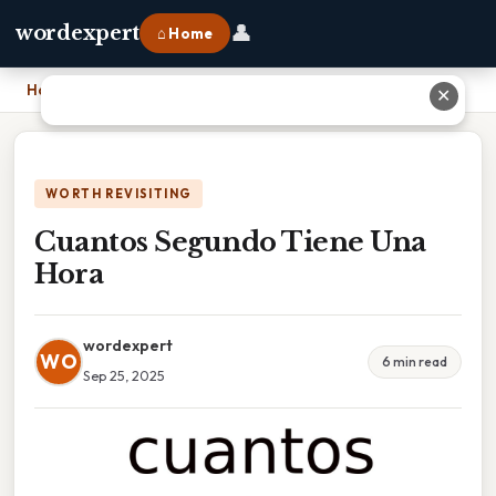
👤
wordexpert
⌂ Home
Home
›
Cuantos Segundo Tiene Una Hora
✕
WORTH REVISITING
Cuantos Segundo Tiene Una
Hora
wordexpert
WO
6 min read
Sep 25, 2025